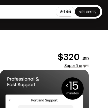
डेमो देखें
थीम आज़माएं
$320
USD
Superfine
द्वारा