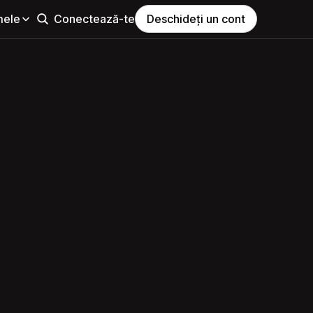
mele
Conectează-te
Deschideți un cont