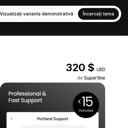
Vizualizați varianta demonstrativă
Încercați tema
320 $
USD
de
Superfine