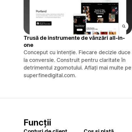
Trusă de instrumente de vânzări all-in-
one
Conceput cu intenție. Fiecare decizie duce
la conversie. Construit pentru claritate în
detrimentul zgomotului. Aflați mai multe pe
superfinedigital.com.
Funcții
Conturi de client
Coș și plată