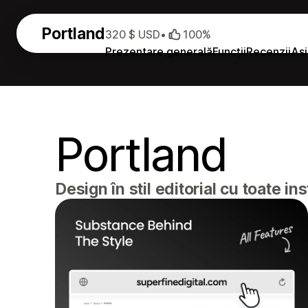
Portland
320 $ USD
•
100%
Prezentare generală
Funcții
Recenzii
Asi
Portland
Design în stil editorial cu toate 