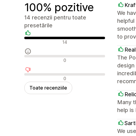
100% pozitive
Kra
We hav
14 recenzii pentru toate
helpful
presetările
smooth
to pro
Recenzii pozitive
14
Real
The Por
Recenzii neutre
0
design 
incredi
Recenzii negative
0
recom
Toate recenziile
Reli
Many t
help is 
Sart
We use 