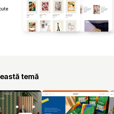
cute
ceastă temă