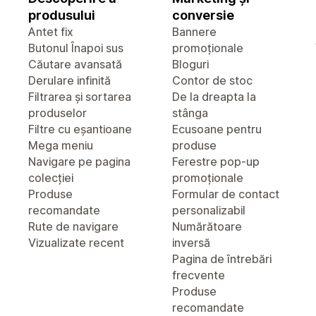
produsului
conversie
Antet fix
Bannere
Butonul Înapoi sus
promoționale
Căutare avansată
Bloguri
Derulare infinită
Contor de stoc
Filtrarea și sortarea
De la dreapta la
produselor
stânga
Filtre cu eșantioane
Ecusoane pentru
Mega meniu
produse
Navigare pe pagina
Ferestre pop-up
colecției
promoționale
Produse
Formular de contact
recomandate
personalizabil
Rute de navigare
Numărătoare
Vizualizate recent
inversă
Pagina de întrebări
frecvente
Produse
recomandate