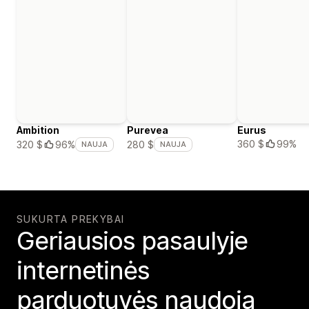
Ambition
Purevea
Eurus
360 $
99%
320 $
96%
280 $
NAUJA
NAUJA
SUKURTA PREKYBAI
Geriausios pasaulyje
internetinės
parduotuvės naudoja