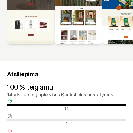
Atsiliepimai
100 % teigiamų
14 atsiliepimų apie visus išankstinius nustatymus
Teigiami atsiliepimai
14
Neutralūs atsiliepimai
0