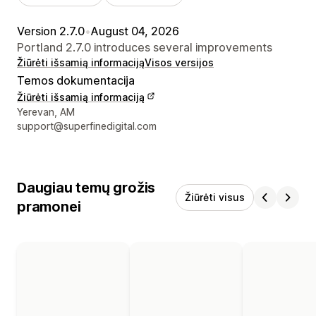
Version 2.7.0
•
August 04, 2026
Portland 2.7.0 introduces several improvements
Žiūrėti išsamią informaciją
Visos versijos
Temos dokumentacija
Žiūrėti išsamią informaciją
Kūrėjo kontaktiniai duomenys
Yerevan, AM
support@superfinedigital.com
Daugiau temų grožis
Žiūrėti visus
pramonei