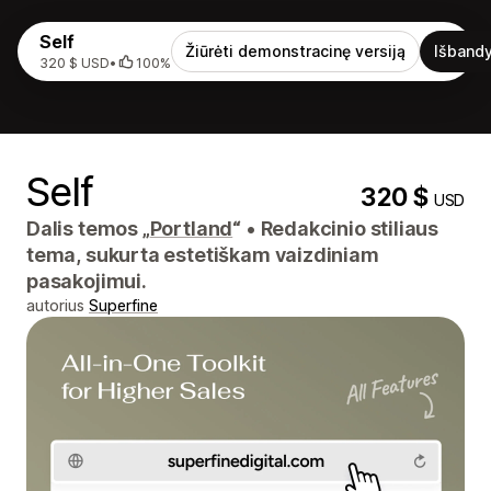
Self
Žiūrėti demonstracinę versiją
Išbandy
320 $ USD
•
100%
Self
320 $
USD
Dalis temos „
Portland
“
•
Redakcinio stiliaus
tema, sukurta estetiškam vaizdiniam
pasakojimui.
autorius
Superfine