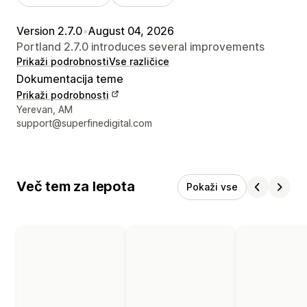
Version 2.7.0
•
August 04, 2026
Portland 2.7.0 introduces several improvements
Prikaži podrobnosti
Vse različice
Dokumentacija teme
Prikaži podrobnosti
Podatki za stik z oblikovalcem
Yerevan, AM
support@superfinedigital.com
Več tem za lepota
Pokaži vse