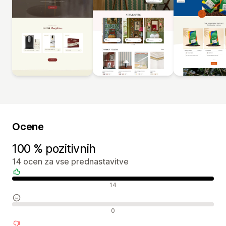
Ocene
100 % pozitivnih
14 ocen za vse prednastavitve
Pozitivne ocene
14
Nevtralne ocene
0