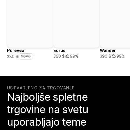
Purevea
Eurus
Wonder
360 $
99%
390 $
99%
280 $
NOVO
USTVARJENO ZA TRGOVANJE
Najboljše spletne
trgovine na svetu
uporabljajo teme