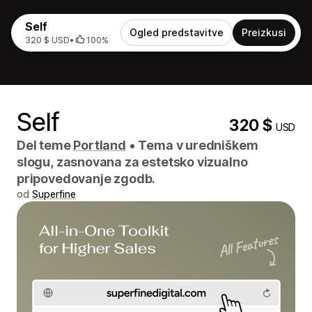
Self
Ogled predstavitve
Preizkusi
320 $ USD
•
100%
Self
320 $
USD
Del teme
Portland
•
Tema v uredniškem
slogu, zasnovana za estetsko vizualno
pripovedovanje zgodb.
od
Superfine