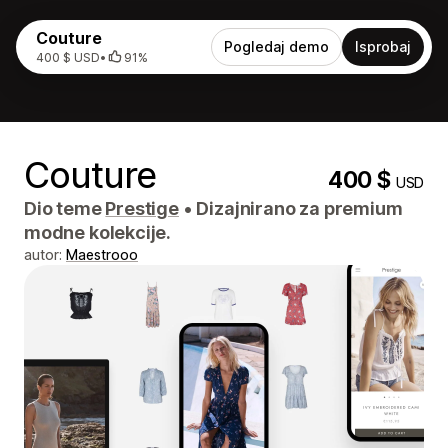
Couture
Pogledaj demo
Isprobaj
400 $ USD
•
91%
Couture
400 $
USD
Dio teme
Prestige
•
Dizajnirano za premium
modne kolekcije.
autor:
Maestrooo