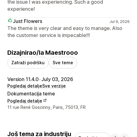
the issue I was experiencing. Such a good
experience!
Just Flowers
Jul 9, 2026
The theme is very clear and easy to manage. Also
the customer service is impecable!!!
Dizajnirao/la Maestrooo
Zatraži podršku
Sve teme
Version 11.4.0
•
July 03, 2026
Pogledaj detalje
Sve verzije
Dokumentacija teme
Pogledaj detalje
Podaci za kontakt dizajnera
11 rue René Goscinny, Paris, 75013, FR
Još tema za industriju