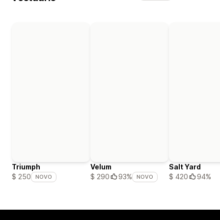
Triumph
Velum
Salt Yard
$ 420
94%
$ 250
$ 290
93%
NOVO
NOVO