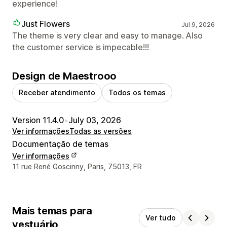
experience!
Just Flowers
Jul 9, 2026
The theme is very clear and easy to manage. Also
the customer service is impecable!!!
Design de Maestrooo
Receber atendimento
Todos os temas
Version 11.4.0
•
July 03, 2026
Ver informações
Todas as versões
Documentação de temas
Ver informações
Informações de contato do designer
11 rue René Goscinny, Paris, 75013, FR
Mais temas para
Ver tudo
vestuário