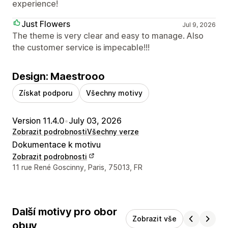
experience!
Just Flowers
Jul 9, 2026
The theme is very clear and easy to manage. Also
the customer service is impecable!!!
Design: Maestrooo
Získat podporu
Všechny motivy
Version 11.4.0
•
July 03, 2026
Zobrazit podrobnosti
Všechny verze
Dokumentace k motivu
Zobrazit podrobnosti
Kontaktní údaje designéra
11 rue René Goscinny, Paris, 75013, FR
Další motivy pro obor
Zobrazit vše
obuv