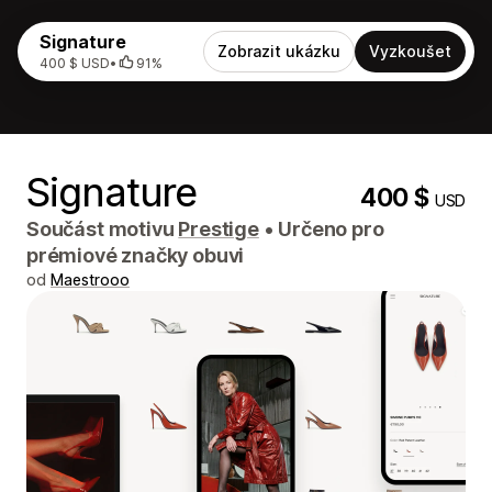
Signature
Zobrazit ukázku
Vyzkoušet
400 $ USD
•
91%
Signature
400 $
USD
Součást motivu
Prestige
•
Určeno pro
prémiové značky obuvi
od
Maestrooo