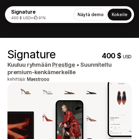
Signature
Näytä demo
Kokeile
400 $ USD
•
91%
Signature
400 $
USD
Kuuluu ryhmään
Prestige
•
Suunniteltu
premium-kenkämerkeille
kehittäjä:
Maestrooo