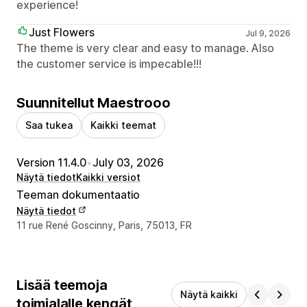
experience!
Just Flowers
Jul 9, 2026
The theme is very clear and easy to manage. Also
the customer service is impecable!!!
Suunnitellut Maestrooo
Saa tukea
Kaikki teemat
Version 11.4.0
•
July 03, 2026
Näytä tiedot
Kaikki versiot
Teeman dokumentaatio
Näytä tiedot
Suunnittelijan yhteystiedot
11 rue René Goscinny, Paris, 75013, FR
Lisää teemoja
Näytä kaikki
toimialalle kengät