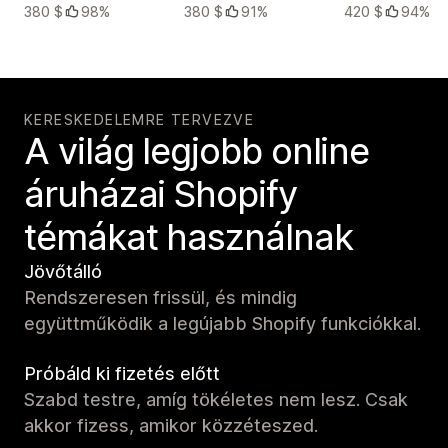
380 $
98%
380 $
91%
420 $
94%
KERESKEDELEMRE TERVEZVE
A világ legjobb online
áruházai Shopify
témákat használnak
Jövőtálló
Rendszeresen frissül, és mindig
együttműködik a legújabb Shopify funkciókkal.
Próbáld ki fizetés előtt
Szabd testre, amíg tökéletes nem lesz. Csak
akkor fizess, amikor közzéteszed.