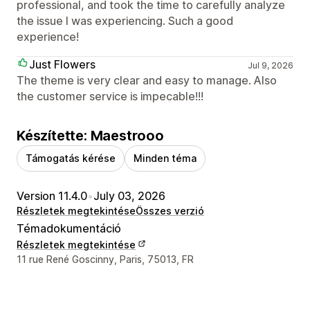
professional, and took the time to carefully analyze
the issue I was experiencing. Such a good
experience!
Just Flowers
Jul 9, 2026
The theme is very clear and easy to manage. Also
the customer service is impecable!!!
Készítette: Maestrooo
Támogatás kérése
Minden téma
Version 11.4.0
•
July 03, 2026
Részletek megtekintése
Összes verzió
Témadokumentáció
Részletek megtekintése
Dizájner kapcsolattartási adatai
11 rue René Goscinny, Paris, 75013, FR