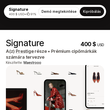
Signature
Demó megtekintése
Kipróbálás
400 $ USD
•
91%
Signature
400 $
USD
A(z)
Prestige
része
•
Prémium cipőmárkák
számára tervezve
Készítette:
Maestrooo