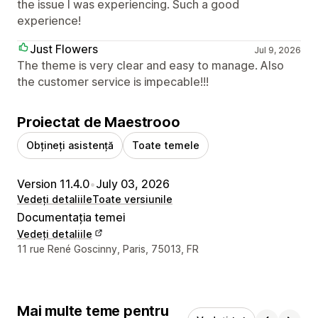
the issue I was experiencing. Such a good
experience!
Just Flowers
Jul 9, 2026
The theme is very clear and easy to manage. Also
the customer service is impecable!!!
Proiectat de Maestrooo
Obțineți asistență
Toate temele
Version 11.4.0
•
July 03, 2026
Vedeți detaliile
Toate versiunile
Documentația temei
Vedeți detaliile
Detaliile de contact ale designerului
11 rue René Goscinny, Paris, 75013, FR
Mai multe teme pentru