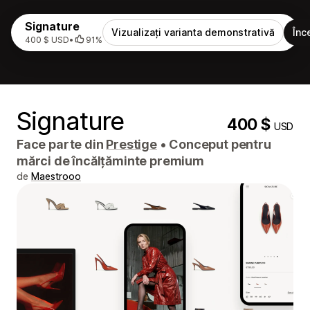
Signature
Vizualizați varianta demonstrativă
Înc
400 $ USD
•
91%
Signature
400 $
USD
Face parte din
Prestige
•
Conceput pentru
mărci de încălțăminte premium
de
Maestrooo