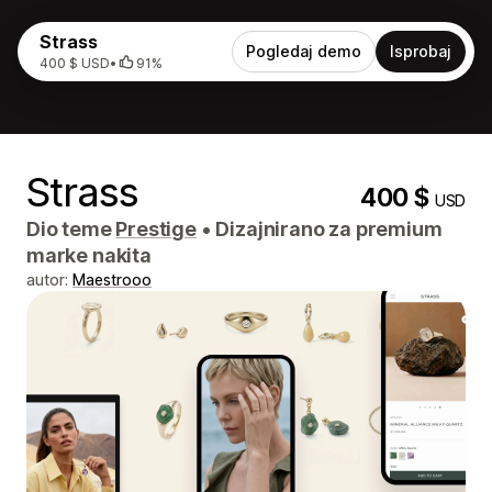
Strass
Pogledaj demo
Isprobaj
400 $ USD
•
91%
Strass
400 $
USD
Dio teme
Prestige
•
Dizajnirano za premium
marke nakita
autor:
Maestrooo