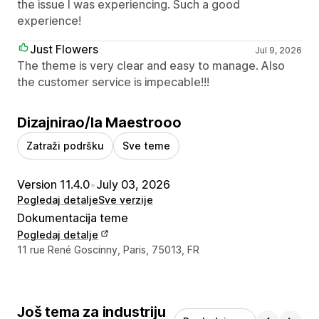
the issue I was experiencing. Such a good
experience!
Just Flowers
Jul 9, 2026
The theme is very clear and easy to manage. Also
the customer service is impecable!!!
Dizajnirao/la Maestrooo
Zatraži podršku
Sve teme
Version 11.4.0
•
July 03, 2026
Pogledaj detalje
Sve verzije
Dokumentacija teme
Pogledaj detalje
Podaci za kontakt dizajnera
11 rue René Goscinny, Paris, 75013, FR
Još tema za industriju