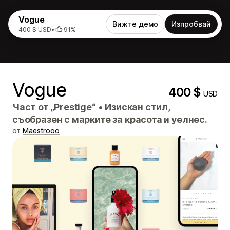
Vogue
Вижте демо
Изпробвай
400 $ USD
•
91%
Vogue
400 $
USD
Част от „
Prestige
“
•
Изискан стил,
съобразен с марките за красота и уелнес.
от
Maestrooo