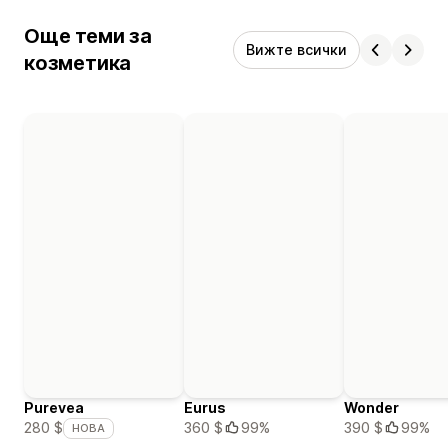
Още теми за
Вижте всички
козметика
Purevea
Eurus
Wonder
360 $
99%
390 $
99%
280 $
НОВА