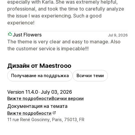
especially with Karla. She was extremely helpful,
professional, and took the time to carefully analyze
the issue I was experiencing. Such a good
experience!
Just Flowers
Jul 9, 2026
The theme is very clear and easy to manage. Also
the customer service is impecable!!!
Дизайн от Maestrooo
Получаване на поддръжка
Всички теми
Version 11.4.0
•
July 03, 2026
Вижте подробности
Всички версии
Документация на темата
Вижте подробности
Данни за връзка с дизайнера
11 rue René Goscinny, Paris, 75013, FR