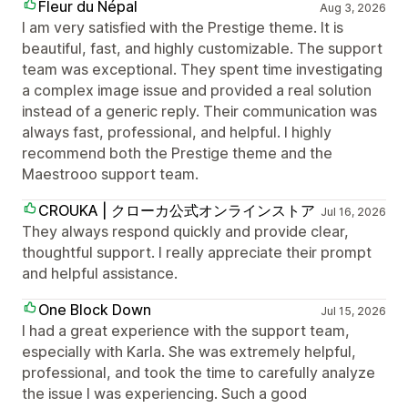
Fleur du Népal
Aug 3, 2026
I am very satisfied with the Prestige theme. It is
beautiful, fast, and highly customizable. The support
team was exceptional. They spent time investigating
a complex image issue and provided a real solution
instead of a generic reply. Their communication was
always fast, professional, and helpful. I highly
recommend both the Prestige theme and the
Maestrooo support team.
CROUKA | クローカ公式オンラインストア
Jul 16, 2026
They always respond quickly and provide clear,
thoughtful support. I really appreciate their prompt
and helpful assistance.
One Block Down
Jul 15, 2026
I had a great experience with the support team,
especially with Karla. She was extremely helpful,
professional, and took the time to carefully analyze
the issue I was experiencing. Such a good