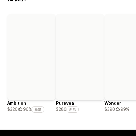
Ambition
Purevea
Wonder
$390
99%
$320
96%
$280
新規
新規