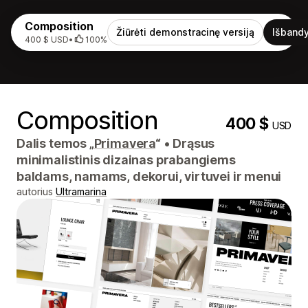
Composition
Žiūrėti demonstracinę versiją
Išbandy
400 $ USD
•
100%
Composition
400 $
USD
Dalis temos „
Primavera
“
•
Drąsus
minimalistinis dizainas prabangiems
baldams, namams, dekorui, virtuvei ir menui
autorius
Ultramarina