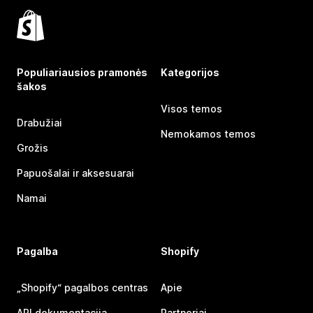
Populiariausios pramonės
Kategorijos
šakos
Visos temos
Drabužiai
Nemokamos temos
Grožis
Papuošalai ir aksesuarai
Namai
Pagalba
Shopify
„Shopify“ pagalbos centras
Apie
API dokumentacija
Partneriai