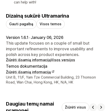
can help with!
Dizainą sukūrė Ultramarina
Gauti pagalbą
Visos temos
Version 1.6.1
•
January 06, 2026
This update focuses on a couple of small but
important refinements to improve usability and
polish across key product experiences.
Žiūrėti išsamią informaciją
Visos versijos
Temos dokumentacija
Žiūrėti išsamią informaciją
Kūrėjo kontaktiniai duomenys
Unit B, 11/F, Yam Tze Commercial Building, 23 Thomson
Road, Wan Chai, Hong Kong, HK, N/A, HK
Daugiau temų namai
Žiūrėti visus
pramonei