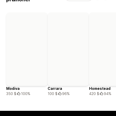
Modiva
Carrara
Homestead
350 $
100%
100 $
96%
420 $
94%