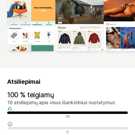
Atsiliepimai
100 % teigiamų
16 atsiliepimų apie visus išankstinius nustatymus
Teigiami atsiliepimai
16
Neutralūs atsiliepimai
0