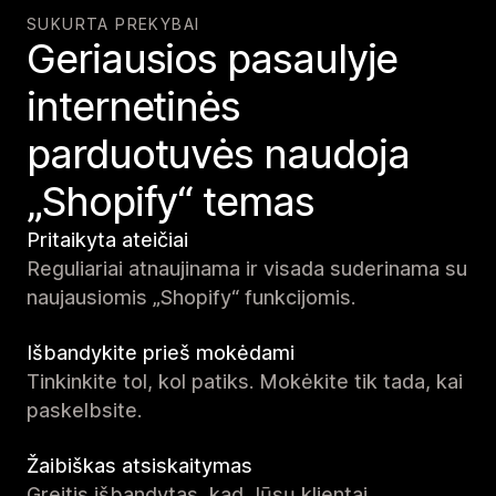
SUKURTA PREKYBAI
Geriausios pasaulyje
internetinės
parduotuvės naudoja
„Shopify“ temas
Pritaikyta ateičiai
Reguliariai atnaujinama ir visada suderinama su
naujausiomis „Shopify“ funkcijomis.
Išbandykite prieš mokėdami
Tinkinkite tol, kol patiks. Mokėkite tik tada, kai
paskelbsite.
Žaibiškas atsiskaitymas
Greitis išbandytas, kad Jūsų klientai