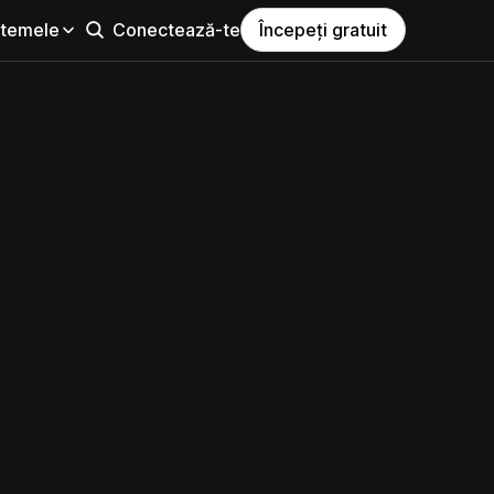
i temele
Conectează-te
Începeți gratuit