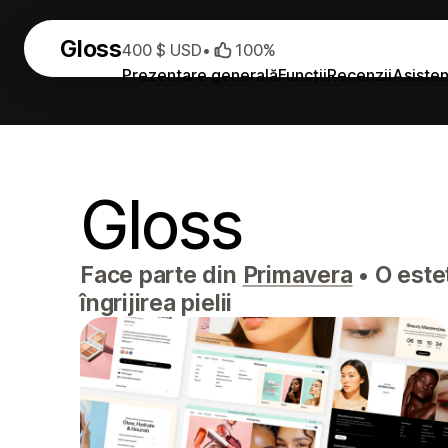
Gloss
400 $ USD
•
100%
Prezentare generală
Funcții
Recenzii
Asisten
Gloss
Face parte din
Primavera
•
O estet
îngrijirea pielii