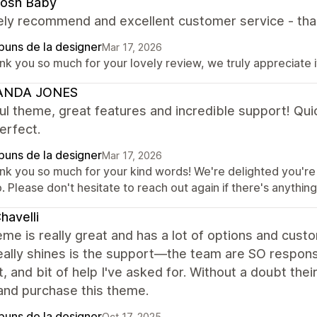
osh Baby
ely recommend and excellent customer service - tha
puns de la designer
Mar 17, 2026
k you so much for your lovely review, we truly appreciate i
NDA JONES
ul theme, great features and incredible support! Qui
perfect.
puns de la designer
Mar 17, 2026
nk you so much for your kind words! We're delighted you're
. Please don't hesitate to reach out again if there's anythin
havelli
me is really great and has a lot of options and custom
ally shines is the support—the team are SO respons
, and bit of help I've asked for. Without a doubt the
and purchase this theme.
puns de la designer
Oct 17, 2025