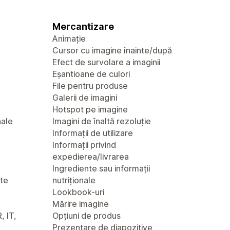
Mercantizare
Animație
Cursor cu imagine înainte/după
Efect de survolare a imaginii
Eșantioane de culori
File pentru produse
Galerii de imagini
Hotspot pe imagine
nale
Imagini de înaltă rezoluție
Informații de utilizare
Informații privind
expedierea/livrarea
Ingrediente sau informații
nte
nutriționale
Lookbook-uri
Mărire imagine
, IT,
Opțiuni de produs
Prezentare de diapozitive