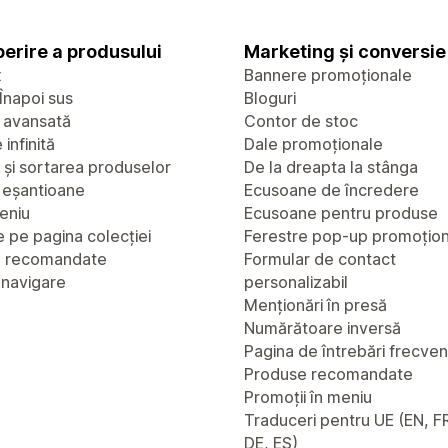
erire a produsului
Marketing și conversie
x
Bannere promoționale
Înapoi sus
Bloguri
 avansată
Contor de stoc
infinită
Dale promoționale
a și sortarea produselor
De la dreapta la stânga
u eșantioane
Ecusoane de încredere
eniu
Ecusoane pentru produse
 pe pagina colecției
Ferestre pop-up promoțio
e recomandate
Formular de contact
 navigare
personalizabil
Menționări în presă
Numărătoare inversă
Pagina de întrebări frecve
Produse recomandate
Promoții în meniu
Traduceri pentru UE (EN, FR
DE, ES)