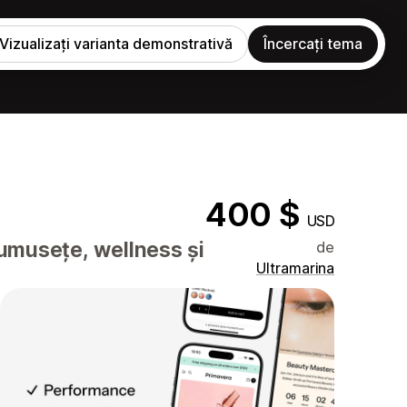
Vizualizați varianta demonstrativă
Încercați tema
400 $
USD
rumusețe, wellness și
de
Ultramarina