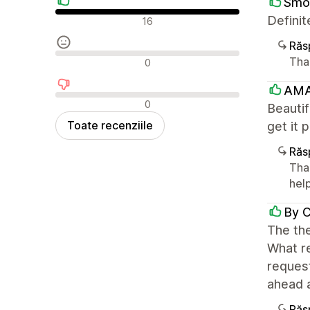
Smo
Recenzii pozitive
Definit
16
Răs
Recenzii neutre
Than
0
AMA
Recenzii negative
0
Beautif
Toate recenziile
get it 
Răs
Tha
help
By C
The the
What re
request
ahead 
Răs