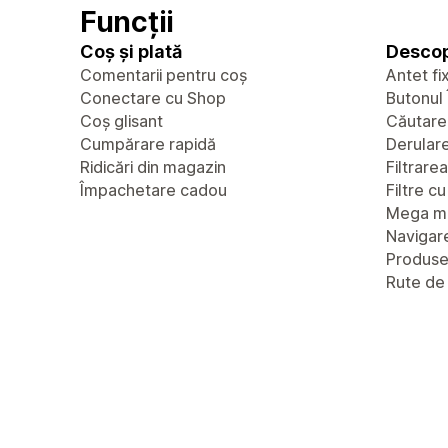
Funcții
Coș și plată
Descop
Comentarii pentru coș
Antet fi
Conectare cu Shop
Butonul 
Coș glisant
Căutare
Cumpărare rapidă
Derulare 
Ridicări din magazin
Filtrare
Împachetare cadou
Filtre c
Mega m
Navigare
Produs
Rute de