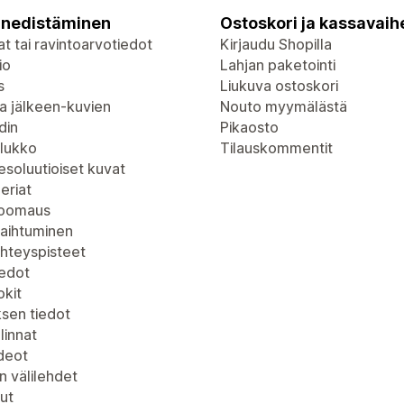
nedistäminen
Ostoskori ja kassavaih
t tai ravintoarvotiedot
Kirjaudu Shopilla
io
Lahjan paketointi
s
Liukuva ostoskori
a jälkeen-kuvien
Nouto myymälästä
din
Pikaosto
lukko
Tilauskommentit
soluutioiset kuvat
eriat
zoomaus
vaihtuminen
yhteyspisteet
iedot
kit
ksen tiedot
linnat
deot
n välilehdet
ut