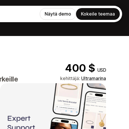
Näytä demo
Kokeile teemaa
400 $
USD
keille
kehittäjä:
Ultramarina