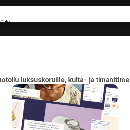
t
Tuki
toilu luksuskoruille, kulta- ja timanttimer