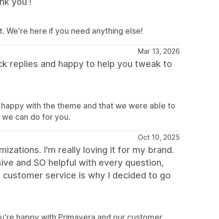
nk you !
t. We're here if you need anything else!
Mar 13, 2026
ck replies and happy to help you tweak to
 happy with the theme and that we were able to
g we can do for you.
Oct 10, 2025
izations. I'm really loving it for my brand.
ive and SO helpful with every question,
ir customer service is why I decided to go
ou're happy with Primavera and our customer