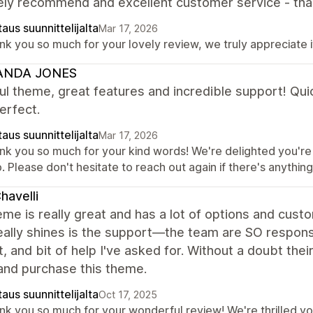
ely recommend and excellent customer service - tha
aus suunnittelijalta
Mar 17, 2026
k you so much for your lovely review, we truly appreciate i
NDA JONES
ul theme, great features and incredible support! Qui
perfect.
aus suunnittelijalta
Mar 17, 2026
nk you so much for your kind words! We're delighted you're
. Please don't hesitate to reach out again if there's anythin
havelli
me is really great and has a lot of options and custom
ally shines is the support—the team are SO respons
, and bit of help I've asked for. Without a doubt the
and purchase this theme.
aus suunnittelijalta
Oct 17, 2025
nk you so much for your wonderful review! We're thrilled y