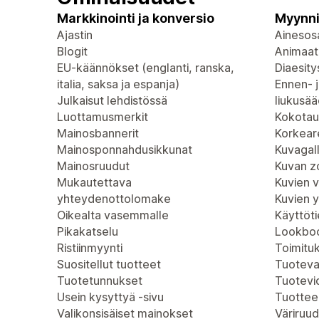
Markkinointi ja konversio
Myynni
Ajastin
Ainesosa
Blogit
Animaat
EU-käännökset (englanti, ranska,
Diaesity
italia, saksa ja espanja)
Ennen- j
Julkaisut lehdistössä
liukusää
Luottamusmerkit
Kokotau
Mainosbannerit
Korkeare
Mainosponnahdusikkunat
Kuvagall
Mainosruudut
Kuvan 
Mukautettava
Kuvien 
yhteydenottolomake
Kuvien 
Oikealta vasemmalle
Käyttöt
Pikakatselu
Lookboo
Ristiinmyynti
Toimitu
Suositellut tuotteet
Tuoteva
Tuotetunnukset
Tuotevi
Usein kysyttyä -sivu
Tuottee
Valikonsisäiset mainokset
Väriruud