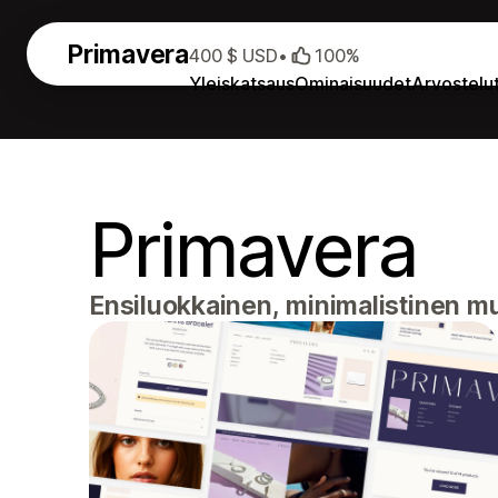
Primavera
400 $ USD
•
100%
Yleiskatsaus
Ominaisuudet
Arvostelu
Primavera
Ensiluokkainen, minimalistinen muo