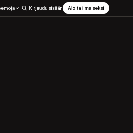
eemoja
Kirjaudu sisään
Aloita ilmaiseksi