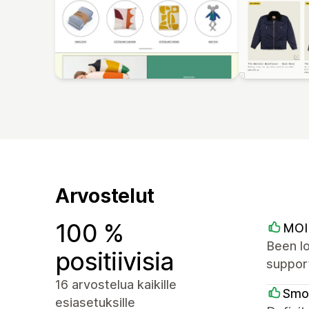
Arvostelut
100 %
MOI 
Been lo
positiivisia
suppor
16 arvostelua kaikille
Smo
esiasetuksille