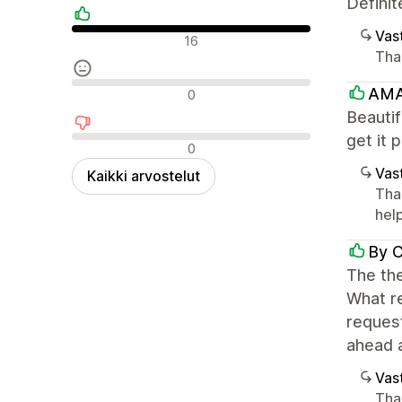
Definit
Vast
Positiiviset arvostelut
16
Than
Neutraalit arvostelut
AMA
0
Beautif
get it 
Negatiiviset arvostelut
0
Vast
Kaikki arvostelut
Tha
help
By C
The the
What re
request
ahead 
Vast
Tha