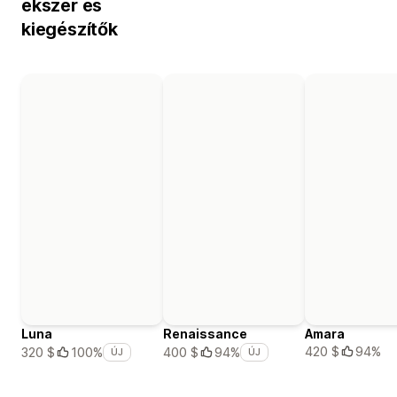
ékszer és
kiegészítők
Luna
Renaissance
Amara
420 $
94%
320 $
100%
400 $
94%
ÚJ
ÚJ