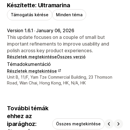
Készítette: Ultramarina
Támogatás kérése
Minden téma
Version 1.6.1
•
January 06, 2026
This update focuses on a couple of small but
important refinements to improve usability and
polish across key product experiences.
Részletek megtekintése
Összes verzió
Témadokumentáció
Részletek megtekintése
Dizájner kapcsolattartási adatai
Unit B, 11/F, Yam Tze Commercial Building, 23 Thomson
Road, Wan Chai, Hong Kong, HK, N/A, HK
További témák
ehhez az
iparághoz:
Összes megtekintése