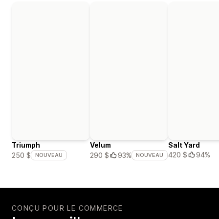
Triumph
Velum
Salt Yard
420 $
94%
250 $
290 $
93%
NOUVEAU
NOUVEAU
CONÇU POUR LE COMMERCE