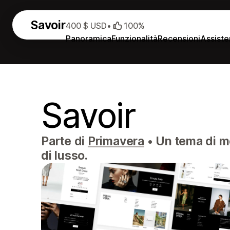
Savoir
400 $ USD
•
100%
Panoramica
Funzionalità
Recensioni
Assiste
Savoir
Parte di
Primavera
•
Un tema di mo
di lusso.