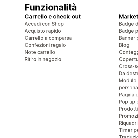
Funzionalità
Carrello e check-out
Market
Accedi con Shop
Badge di
Acquisto rapido
Badge pe
Carrello a comparsa
Banner 
Confezioni regalo
Blog
Note carrello
Contegg
Ritiro in negozio
Copertu
Cross-se
Da destr
Modulo 
personal
Pagina 
Pop up 
Prodotti
Promozi
Riquadri
Timer pe
Traduzio