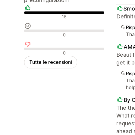
preconfigurazioni
Smo
Recensioni positive
Definit
16
Ris
Recensioni neutrali
Than
0
AMA
Recensioni negative
0
Beautif
Tutte le recensioni
get it 
Ris
Tha
help
By C
The the
What re
request
ahead 