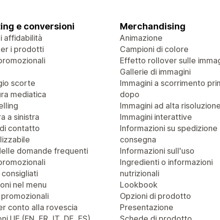
ing e conversioni
Merchandising
 affidabilità
Animazione
r i prodotti
Campioni di colore
promozionali
Effetto rollover sulle immag
Gallerie di immagini
io scorte
Immagini a scorrimento pri
ra mediatica
dopo
lling
Immagini ad alta risoluzion
a a sinistra
Immagini interattive
di contatto
Informazioni su spedizione
izzabile
consegna
delle domande frequenti
Informazioni sull'uso
promozionali
Ingredienti o informazioni
 consigliati
nutrizionali
oni nel menu
Lookbook
 promozionali
Opzioni di prodotto
r conto alla rovescia
Presentazione
ni UE (EN, FR, IT, DE, ES)
Schede di prodotto