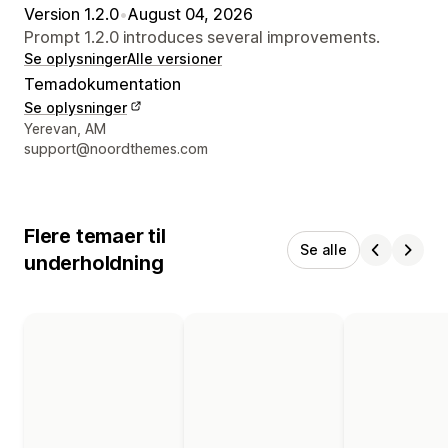
Version 1.2.0
•
August 04, 2026
Prompt 1.2.0 introduces several improvements.
Se oplysninger
Alle versioner
Temadokumentation
Se oplysninger
Se kontaktoplysninger
Yerevan, AM
support@noordthemes.com
Flere temaer til
Se alle
underholdning