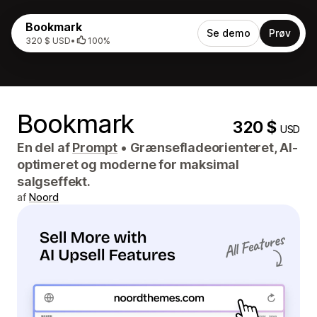
Bookmark
Se demo
Prøv
320 $ USD
•
100%
Bookmark
320 $
USD
En del af
Prompt
•
Grænsefladeorienteret, AI-
optimeret og moderne for maksimal
salgseffekt.
af
Noord