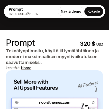
Prompt
Näytä demo
Kokeile
320 $ USD
•
100%
Prompt
320 $
USD
Tekoälyoptimoitu, käyttöliittymälähtöinen ja
moderni maksimaalisen myyntivaikutuksen
saavuttamiseksi.
kehittäjä:
Noord