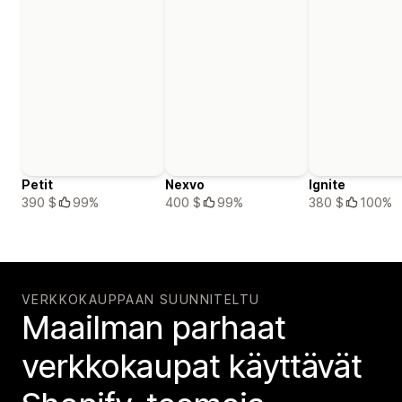
Petit
Nexvo
Ignite
390 $
99%
400 $
99%
380 $
100%
VERKKOKAUPPAAN SUUNNITELTU
Maailman parhaat
verkko­kaupat käyttävät