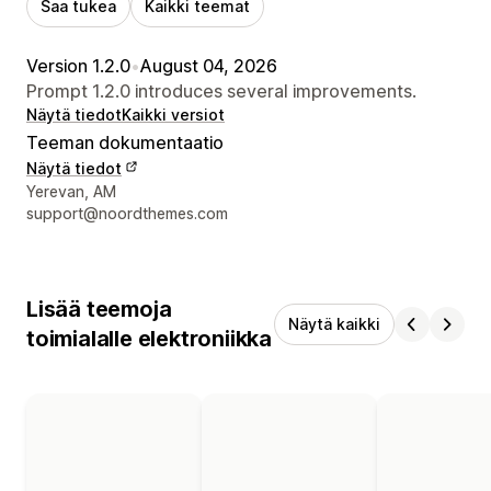
Saa tukea
Kaikki teemat
Version 1.2.0
•
August 04, 2026
Prompt 1.2.0 introduces several improvements.
Näytä tiedot
Kaikki versiot
Teeman dokumentaatio
Näytä tiedot
Suunnittelijan yhteystiedot
Yerevan, AM
support@noordthemes.com
Lisää teemoja
Näytä kaikki
toimialalle elektroniikka