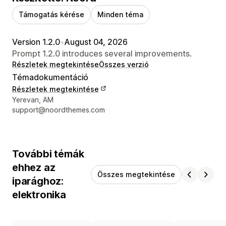
Támogatás kérése
Minden téma
Version 1.2.0
•
August 04, 2026
Prompt 1.2.0 introduces several improvements.
Részletek megtekintése
Összes verzió
Témadokumentáció
Részletek megtekintése
Dizájner kapcsolattartási adatai
Yerevan, AM
support@noordthemes.com
További témák
ehhez az
Összes megtekintése
iparághoz:
elektronika