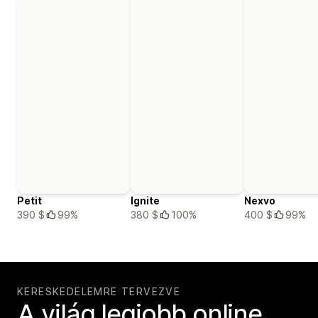
Petit
Ignite
Nexvo
390 $
99%
380 $
100%
400 $
99%
KERESKEDELEMRE TERVEZVE
A világ legjobb online