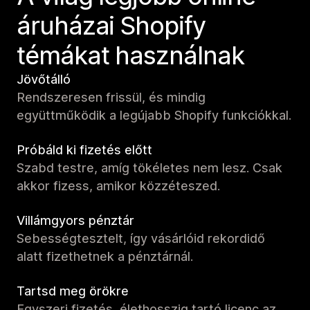
áruházai Shopify
témákat használnak
Jövőtálló
Rendszeresen frissül, és mindig
együttműködik a legújabb Shopify funkciókkal.
Próbáld ki fizetés előtt
Szabd testre, amíg tökéletes nem lesz. Csak
akkor fizess, amikor közzéteszed.
Villámgyors pénztár
Sebességtesztelt, így vásárlóid rekordidő
alatt fizethetnek a pénztárnál.
Tartsd meg örökre
Egyszeri fizetés, élethosszig tartó licenc az