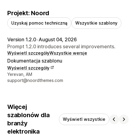
Projekt: Noord
Uzyskaj pomoc techniczną
Wszystkie szablony
Version 1.2.0
•
August 04, 2026
Prompt 1.2.0 introduces several improvements.
Wyświetl szczegóły
Wszystkie wersje
Dokumentacja szablonu
Wyświetl szczegóły
Dane kontaktowe projektanta
Yerevan, AM
support@noordthemes.com
Więcej
szablonów dla
Wyświetl wszystkie
branży
elektronika