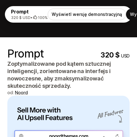
Prompt
Wyświetl wersję demonstracyjną
Wy
320 $ USD
•
100%
Prompt
320 $
USD
Zoptymalizowane pod kątem sztucznej
inteligencji, zorientowane na interfejs i
nowoczesne, aby zmaksymalizować
skuteczność sprzedaży.
od:
Noord