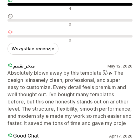
Pozytywne recenzje
4
Neutralne recenzje
0
Negatywne recenzje
0
Wszystkie recenzje
متجر تقييم
May 12, 2026
Absolutely blown away by this template 🤯🔥 The
design is insanely clean, professional, and super
easy to customize. Every detail feels premium and
well thought out. I’ve bought many templates
before, but this one honestly stands out on another
level. The structure, flexibility, smooth performance,
and modern style made my work so much easier and
faster. It saved me tons of time and gave my proje
Good Chat
Apr 17, 2026