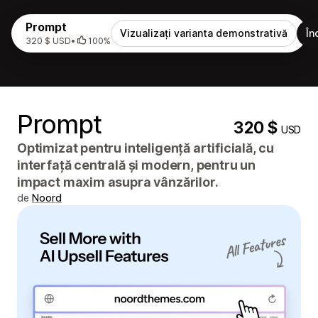
Prompt
Vizualizați varianta demonstrativă
În
320 $ USD
•
100%
Prompt
320 $
USD
Optimizat pentru inteligență artificială, cu
interfață centrală și modern, pentru un
impact maxim asupra vânzărilor.
de
Noord