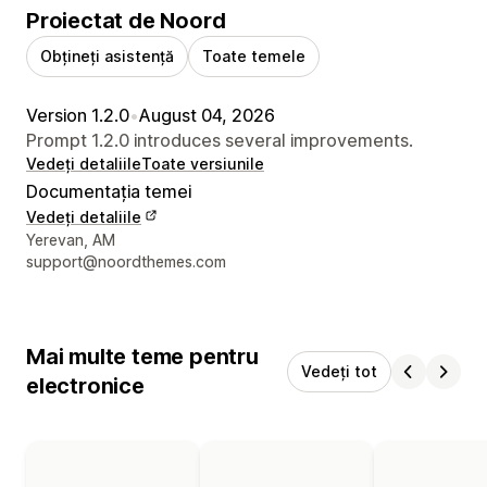
Proiectat de Noord
Obțineți asistență
Toate temele
Version 1.2.0
•
August 04, 2026
Prompt 1.2.0 introduces several improvements.
Vedeți detaliile
Toate versiunile
Documentația temei
Vedeți detaliile
Detaliile de contact ale designerului
Yerevan, AM
support@noordthemes.com
Mai multe teme pentru
Vedeți tot
electronice