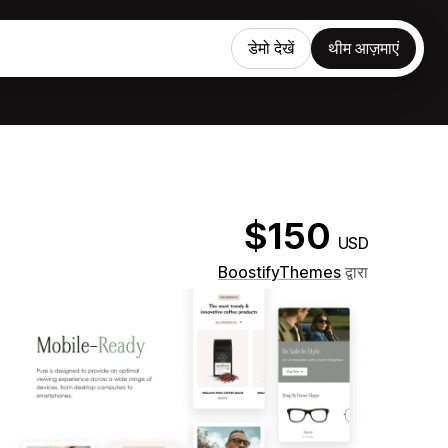
डेमो देखें
थीम आज़माएं
$150
USD
BoostifyThemes
द्वारा