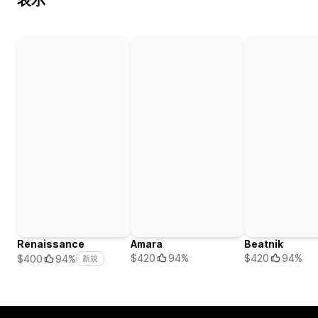
Renaissance
Amara
Beatnik
$420
94%
$420
94%
$400
94%
新規