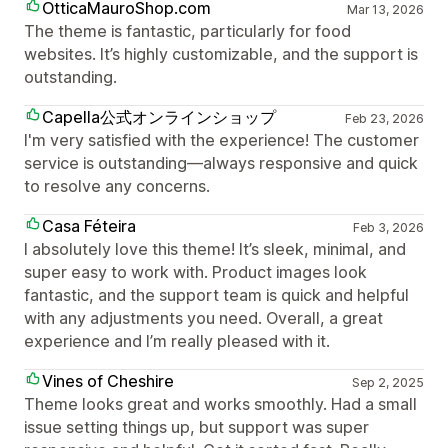
OtticaMauroShop.com
Mar 13, 2026
The theme is fantastic, particularly for food
websites. It’s highly customizable, and the support is
outstanding.
Capella公式オンラインショップ
Feb 23, 2026
I'm very satisfied with the experience! The customer
service is outstanding—always responsive and quick
to resolve any concerns.
Casa Féteira
Feb 3, 2026
I absolutely love this theme! It’s sleek, minimal, and
super easy to work with. Product images look
fantastic, and the support team is quick and helpful
with any adjustments you need. Overall, a great
experience and I’m really pleased with it.
Vines of Cheshire
Sep 2, 2025
Theme looks great and works smoothly. Had a small
issue setting things up, but support was super