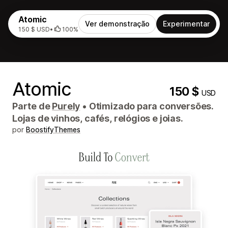
Atomic
Ver demonstração
Experimentar
150 $ USD
•
100%
Atomic
150 $
USD
Parte de
Purely
•
Otimizado para conversões.
Lojas de vinhos, cafés, relógios e joias.
por
BoostifyThemes