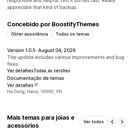
responsive and helpful. Got it sorted fast. Really
appreciate that kind of backup.
Concebido por BoostifyThemes
Obter assistência
Todos os temas
Version 1.0.5
•
August 04, 2026
This update includes various improvements and bug
fixes.
Ver detalhes
Todas as versões
Documentação de temas
Ver detalhes
Detalhes de contacto do designer
Ha Dong, Hanoi, 10000, VN
Mais temas para joias e
Ver todos
acessórios