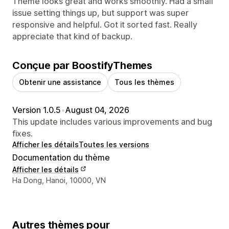
Theme looks great and works smoothly. Had a small
issue setting things up, but support was super
responsive and helpful. Got it sorted fast. Really
appreciate that kind of backup.
Conçue par BoostifyThemes
Obtenir une assistance
Tous les thèmes
Version 1.0.5
•
August 04, 2026
This update includes various improvements and bug
fixes.
Afficher les détails
Toutes les versions
Documentation du thème
Afficher les détails
Coordonnées du concepteur
Ha Dong, Hanoi, 10000, VN
Autres thèmes pour