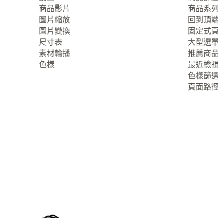
商品影片
商品系
圖片縮放
回到頂
圖片變換
固定式
尺寸表
大型選
素材輪播
推薦商
色樣
最近檢
色樣篩
頁面路