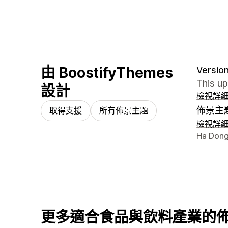
由 BoostifyThemes
Version
This u
設計
檢視詳
佈景主
取得支援
所有佈景主題
檢視詳
設計者
Ha Dong
更多適合食品與飲料產業的