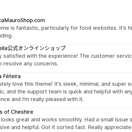
icaMauroShop.com
me is fantastic, particularly for food websites. It’s 
ding.
pella公式オンラインショップ
y satisfied with the experience! The customer serv
o resolve any concerns.
 Féteira
utely love this theme! It’s sleek, minimal, and super
ic, and the support team is quick and helpful with an
nce and I’m really pleased with it.
s of Cheshire
looks great and works smoothly. Had a small issue s
ive and helpful. Got it sorted fast. Really appreciate