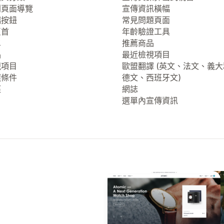
列頁面導覽
宣傳資訊橫幅
端按鈕
常見問題頁面
頁首
年齡驗證工具
單
推薦商品
品
最近檢視項目
視項目
歐盟翻譯 (英文、法文、義
選條件
德文、西班牙文)
徑
網誌
選單內宣傳資訊