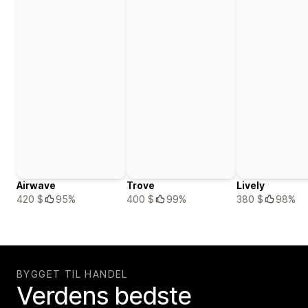
Airwave
Trove
Lively
420 $
95%
400 $
99%
380 $
98%
BYGGET TIL HANDEL
Verdens bedste