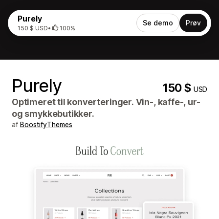
Purely
Se demo
Prøv
150 $ USD
•
100%
Purely
150 $
USD
Optimeret til konverteringer. Vin-, kaffe-, ur-
og smykkebutikker.
af
BoostifyThemes