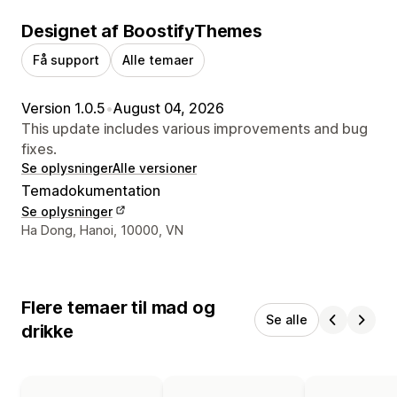
Designet af BoostifyThemes
Få support
Alle temaer
Version 1.0.5
•
August 04, 2026
This update includes various improvements and bug
fixes.
Se oplysninger
Alle versioner
Temadokumentation
Se oplysninger
Se kontaktoplysninger
Ha Dong, Hanoi, 10000, VN
Flere temaer til mad og
Se alle
drikke