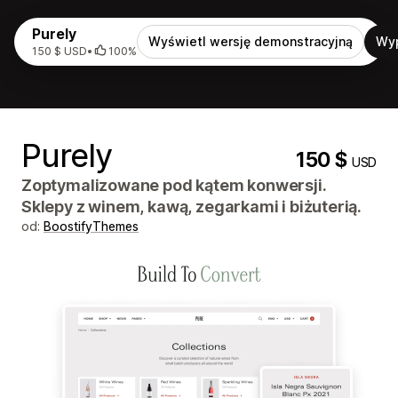
Purely
Wyświetl wersję demonstracyjną
Wy
150 $ USD
•
100%
Purely
150 $
USD
Zoptymalizowane pod kątem konwersji.
Sklepy z winem, kawą, zegarkami i biżuterią.
od:
BoostifyThemes