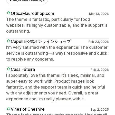
OtticaMauroShop.com
Mar 13, 2026
The theme is fantastic, particularly for food
websites. It’s highly customizable, and the support is
outstanding.
Capella公式オンラインショップ
Feb 23, 2026
I'm very satisfied with the experience! The customer
service is outstanding—always responsive and quick
to resolve any concerns.
Casa Féteira
Feb 3, 2026
I absolutely love this theme! It’s sleek, minimal, and
super easy to work with. Product images look
fantastic, and the support team is quick and helpful
with any adjustments you need. Overall, a great
experience and I’m really pleased with it.
Vines of Cheshire
Sep 2, 2025
Theme looks great and works smoothly. Had a small