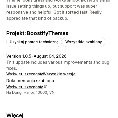
issue setting things up, but support was super
responsive and helpful. Got it sorted fast. Really
appreciate that kind of backup.
Projekt: BoostifyThemes
Uzyskaj pomoc techniczną
Wszystkie szablony
Version 1.0.5
•
August 04, 2026
This update includes various improvements and bug
fixes.
Wyświetl szczegóły
Wszystkie wersje
Dokumentacja szablonu
Wyświetl szczegóły
Dane kontaktowe projektanta
Ha Dong, Hanoi, 10000, VN
Więcej