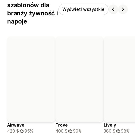
szablonów dla
Wyświetl wszystkie
branży żywność i
napoje
Airwave
Trove
Lively
420 $
95%
400 $
99%
380 $
98%