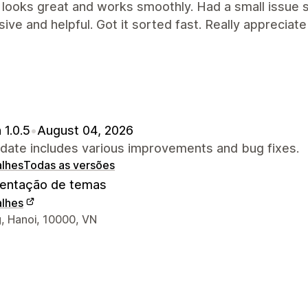
looks great and works smoothly. Had a small issue s
ive and helpful. Got it sorted fast. Really appreciate
 1.0.5
•
August 04, 2026
pdate includes various improvements and bug fixes.
alhes
Todas as versões
ntação de temas
alhes
s de contacto do designer
, Hanoi, 10000, VN