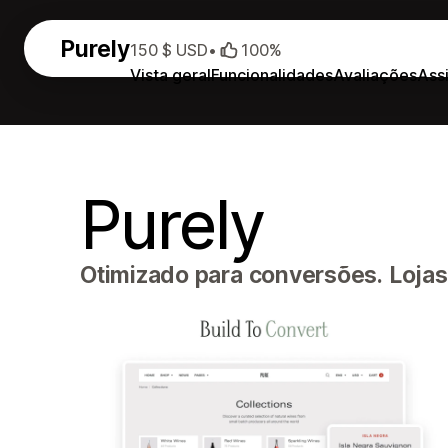
Purely
150 $ USD
•
100%
Vista geral
Funcionalidades
Avaliações
Ass
Purely
Otimizado para conversões. Lojas 