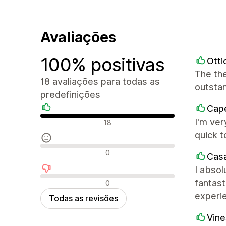
Avaliações
100% positivas
Ott
The the
18 avaliações para todas as
outstan
predefinições
Ca
Avaliações positivas
I'm ver
18
quick t
Avaliações neutras
0
Casa
I absol
Avaliações negativas
fantast
0
experie
Todas as revisões
Vine