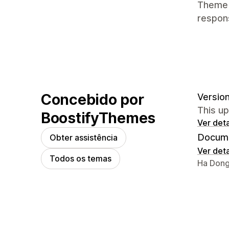
Theme 
respons
Concebido por
Version
This u
BoostifyThemes
Ver det
Docume
Obter assistência
Ver det
Todos os temas
Detalhe
Ha Dong