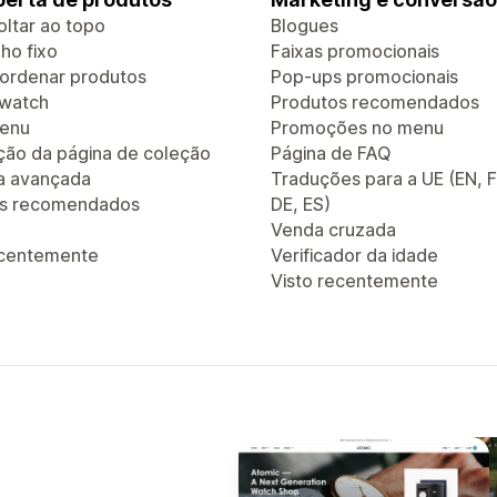
oltar ao topo
Blogues
ho fixo
Faixas promocionais
e ordenar produtos
Pop-ups promocionais
Swatch
Produtos recomendados
enu
Promoções no menu
ão da página de coleção
Página de FAQ
a avançada
Traduções para a UE (EN, F
os recomendados
DE, ES)
Venda cruzada
ecentemente
Verificador da idade
Visto recentemente