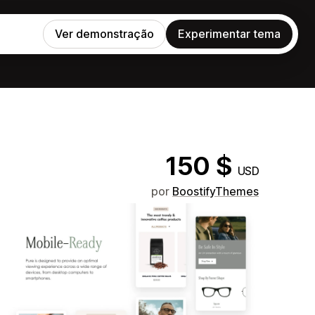
Ver demonstração
Experimentar tema
150 $
USD
por
BoostifyThemes