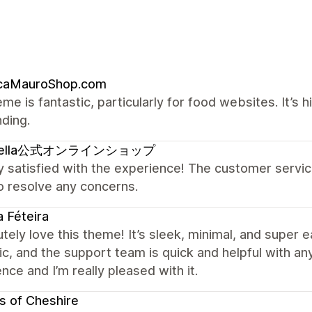
icaMauroShop.com
me is fantastic, particularly for food websites. It’s 
ding.
pella公式オンラインショップ
y satisfied with the experience! The customer serv
o resolve any concerns.
 Féteira
utely love this theme! It’s sleek, minimal, and super
ic, and the support team is quick and helpful with an
nce and I’m really pleased with it.
s of Cheshire