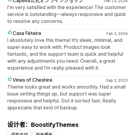
Capella公式オンラインショップ
Feb 23, 2026
I'm very satisfied with the experience! The customer
service is outstanding—always responsive and quick
to resolve any concerns.
Casa Féteira
Feb 3, 2026
I absolutely love this theme! It’s sleek, minimal, and
super easy to work with. Product images look
fantastic, and the support team is quick and helpful
with any adjustments you need. Overall, a great
experience and I’m really pleased with it.
Vines of Cheshire
Sep 2, 2025
Theme looks great and works smoothly. Had a small
issue setting things up, but support was super
responsive and helpful. Got it sorted fast. Really
appreciate that kind of backup.
设计者：BoostifyThemes
获取支持
所有模板