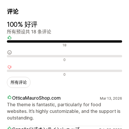
评论
100% 好评
所有预设共 18 条评论
好评
18
中评
0
差评
0
所有评论
OtticaMauroShop.com
Mar 13, 2026
The theme is fantastic, particularly for food
websites. It’s highly customizable, and the support is
outstanding.