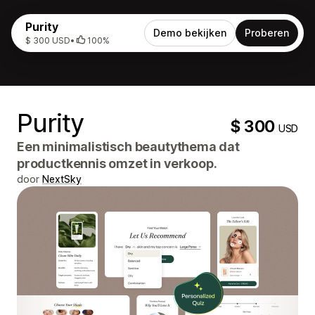
Purity
Demo bekijken
Proberen
$ 300 USD
•
100%
Purity
$ 300
USD
Een minimalistisch beautythema dat
productkennis omzet in verkoop.
door
NextSky