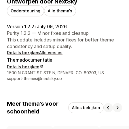
Ontworpen door NextSky
Ondersteuning
Alle thema's
Version 1.2.2
•
July 09, 2026
Purity 1.2.2 — Minor fixes and cleanup
This update includes minor fixes for better theme
consistency and setup quality.
Details bekijken
Alle versies
Themadocumentatie
Details bekijken
Contactgegevens ontwerper
1500 N GRANT ST STE N, DENVER, CO, 80203, US
support-themes@nextsky.co
Meer thema's voor
Alles bekijken
schoonheid