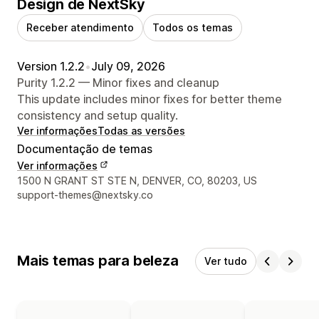
Design de NextSky
Receber atendimento
Todos os temas
Version 1.2.2
•
July 09, 2026
Purity 1.2.2 — Minor fixes and cleanup
This update includes minor fixes for better theme
consistency and setup quality.
Ver informações
Todas as versões
Documentação de temas
Ver informações
Informações de contato do designer
1500 N GRANT ST STE N, DENVER, CO, 80203, US
support-themes@nextsky.co
Mais temas para beleza
Ver tudo