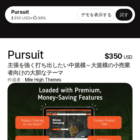
Pursuit
デモを表示する
試す
$350 USD
•
98%
Pursuit
$350
USD
主張を強く打ち出したい中規模～大規模の小売業
者向けの大胆なテーマ
作成者：
Mile High Themes