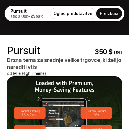
Pursuit
Ogled predstavitve
Preizkusi
350 $ USD
•
98%
Pursuit
350 $
USD
Drzna tema za srednje velike trgovce, ki želijo
narediti vtis
od
Mile High Themes