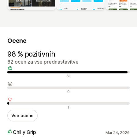
Ocene
98 % pozitivnih
62 ocen za vse prednastavitve
Pozitivne ocene
61
Nevtralne ocene
0
Negativne ocene
1
Vse ocene
Chilly Grip
Mar 24, 2026