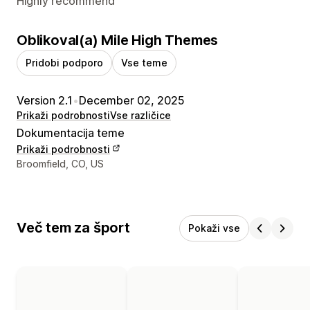
Highly recommend
Oblikoval(a) Mile High Themes
Pridobi podporo
Vse teme
Version 2.1
•
December 02, 2025
Prikaži podrobnosti
Vse različice
Dokumentacija teme
Prikaži podrobnosti
Podatki za stik z oblikovalcem
Broomfield, CO, US
Več tem za šport
Pokaži vse