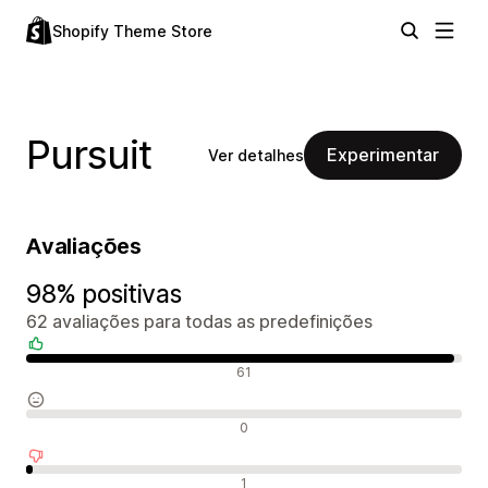
Shopify Theme Store
Pursuit
Experimentar
Ver detalhes
Avaliações
98% positivas
62 avaliações para todas as predefinições
Avaliações positivas
61
Avaliações neutras
0
Avaliações negativas
1