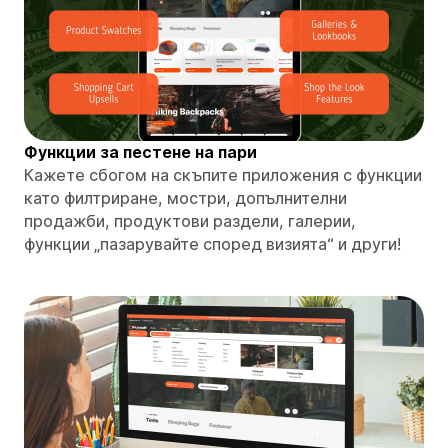
Функции за пестене на пари
Кажете сбогом на скъпите приложения с функции
като филтриране, мостри, допълнителни
продажби, продуктови раздели, галерии,
функции „пазарувайте според визията“ и други!