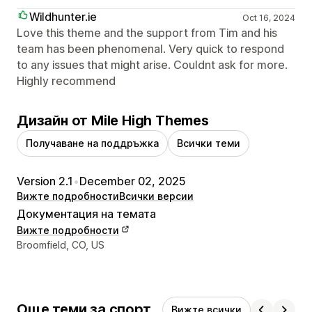
Wildhunter.ie
Oct 16, 2024
Love this theme and the support from Tim and his
team has been phenomenal. Very quick to respond
to any issues that might arise. Couldnt ask for more.
Highly recommend
Дизайн от Mile High Themes
Получаване на поддръжка
Всички теми
Version 2.1
•
December 02, 2025
Вижте подробности
Всички версии
Документация на темата
Вижте подробности
Данни за връзка с дизайнера
Broomfield, CO, US
Още теми за спорт
Вижте всички