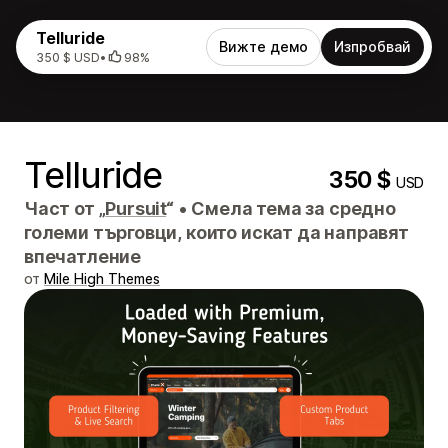
Telluride
Вижте демо
Изпробвай
350 $ USD
•
98%
Telluride
350 $
USD
Част от „
Pursuit
“
•
Смела тема за средно
големи търговци, които искат да направят
впечатление
от
Mile High Themes