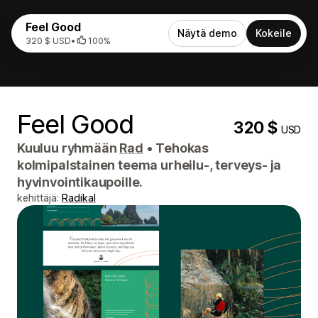
Feel Good
Näytä demo
Kokeile
320 $ USD
•
100%
Feel Good
320 $
USD
Kuuluu ryhmään
Rad
•
Tehokas
kolmipalstainen teema urheilu-, terveys- ja
hyvinvointikaupoille.
kehittäjä:
Radikal