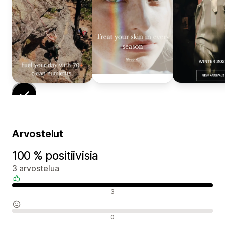
Arvostelut
100 % positiivisia
3 arvostelua
Positiiviset arvostelut
3
Neutraalit arvostelut
0