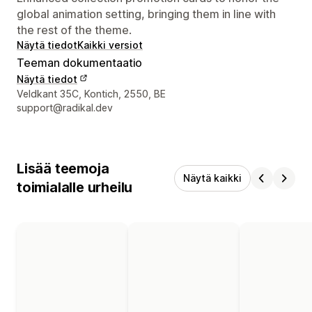
global animation setting, bringing them in line with
the rest of the theme.
Näytä tiedot
Kaikki versiot
Teeman dokumentaatio
Näytä tiedot
Suunnittelijan yhteystiedot
Veldkant 35C, Kontich, 2550, BE
support@radikal.dev
Lisää teemoja
Näytä kaikki
toimialalle urheilu