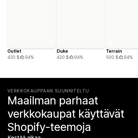
Outlet
Duke
Terrain
420 $
94%
420 $
94%
500 $
94%
VERKKOKAUPPAAN SUUNNITELTU
Maailman parhaat
verkko­kaupat käyttävät
Shopify-teemoja
Kestää aikaa