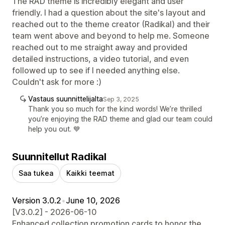
The RAD theme is incredibly elegant and user
friendly. I had a question about the site's layout and
reached out to the theme creator (Radikal) and their
team went above and beyond to help me. Someone
reached out to me straight away and provided
detailed instructions, a video tutorial, and even
followed up to see if I needed anything else.
Couldn't ask for more :)
Vastaus suunnittelijalta
Sep 3, 2025
Thank you so much for the kind words! We’re thrilled
you’re enjoying the RAD theme and glad our team could
help you out. 💙
Suunnitellut Radikal
Saa tukea
Kaikki teemat
Version 3.0.2
•
June 10, 2026
[V3.0.2] - 2026-06-10
Enhanced collection promotion cards to honor the