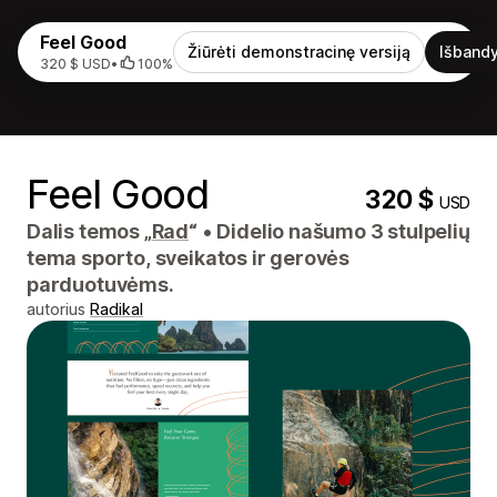
Feel Good
Žiūrėti demonstracinę versiją
Išbandy
320 $ USD
•
100%
Feel Good
320 $
USD
Dalis temos „
Rad
“
•
Didelio našumo 3 stulpelių
tema sporto, sveikatos ir gerovės
parduotuvėms.
autorius
Radikal