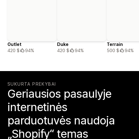
Outlet
Duke
Terrain
420 $
94%
420 $
94%
500 $
94%
SUKURTA PREKYBAI
Geriausios pasaulyje
internetinės
parduotuvės naudoja
„Shopify“ temas