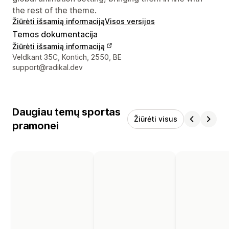
the rest of the theme.
Žiūrėti išsamią informaciją
Visos versijos
Temos dokumentacija
Žiūrėti išsamią informaciją
Kūrėjo kontaktiniai duomenys
Veldkant 35C, Kontich, 2550, BE
support@radikal.dev
Daugiau temų sportas
Žiūrėti visus
pramonei