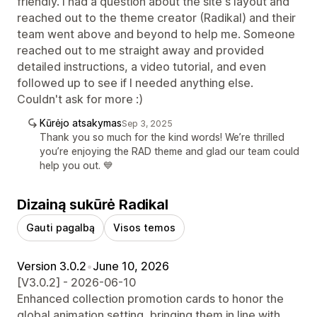
friendly. I had a question about the site's layout and
reached out to the theme creator (Radikal) and their
team went above and beyond to help me. Someone
reached out to me straight away and provided
detailed instructions, a video tutorial, and even
followed up to see if I needed anything else.
Couldn't ask for more :)
Kūrėjo atsakymas
Sep 3, 2025
Thank you so much for the kind words! We’re thrilled
you’re enjoying the RAD theme and glad our team could
help you out. 💙
Dizainą sukūrė Radikal
Gauti pagalbą
Visos temos
Version 3.0.2
•
June 10, 2026
[V3.0.2] - 2026-06-10
Enhanced collection promotion cards to honor the
global animation setting, bringing them in line with