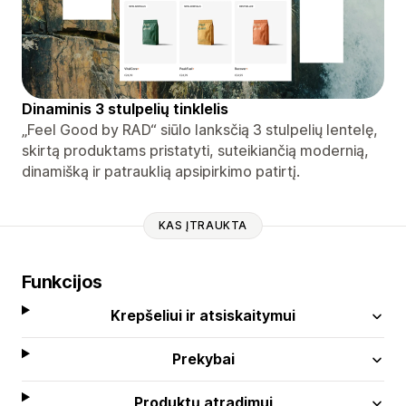
Dinaminis 3 stulpelių tinklelis
„Feel Good by RAD“ siūlo lanksčią 3 stulpelių lentelę,
skirtą produktams pristatyti, suteikiančią modernią,
dinamišką ir patrauklią apsipirkimo patirtį.
KAS ĮTRAUKTA
Funkcijos
Krepšeliui ir atsiskaitymui
Prekybai
Produktų atradimui