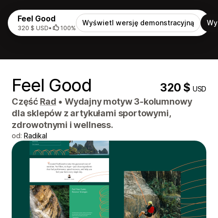
Feel Good
Wyświetl wersję demonstracyjną
Wy
320 $ USD
•
100%
Feel Good
320 $
USD
Część
Rad
•
Wydajny motyw 3-kolumnowy
dla sklepów z artykułami sportowymi,
zdrowotnymi i wellness.
od:
Radikal