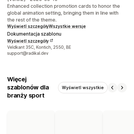
Enhanced collection promotion cards to honor the
global animation setting, bringing them in line with
the rest of the theme.
Wyświetl szczegóły
Wszystkie wersje
Dokumentacja szablonu
Wyświetl szczegóły
Dane kontaktowe projektanta
Veldkant 35C, Kontich, 2550, BE
support@radikal.dev
Więcej
szablonów dla
Wyświetl wszystkie
branży sport