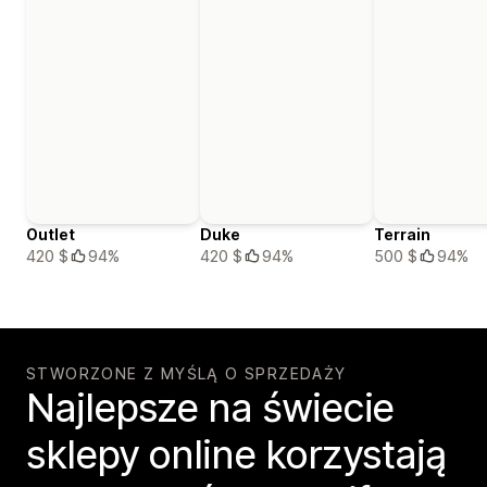
Outlet
Duke
Terrain
420 $
94%
420 $
94%
500 $
94%
STWORZONE Z MYŚLĄ O SPRZEDAŻY
Najlepsze na świecie
sklepy online korzystają