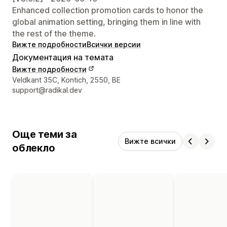
Enhanced collection promotion cards to honor the
global animation setting, bringing them in line with
the rest of the theme.
Вижте подробности
Всички версии
Документация на темата
Вижте подробности
Данни за връзка с дизайнера
Veldkant 35C, Kontich, 2550, BE
support@radikal.dev
Още теми за
Вижте всички
облекло