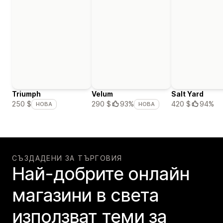
Triumph
Velum
Salt Yard
420 $
94%
250 $
290 $
93%
НОВА
НОВА
СЪЗДАДЕНИ ЗА ТЪРГОВИЯ
Най-добрите онлайн
магазини в света
използват теми за