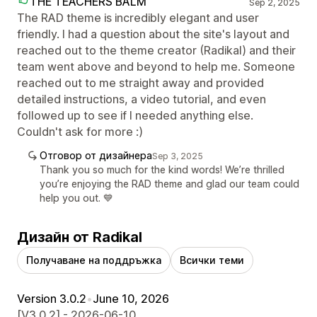
THE TEACHERS BALM
Sep 2, 2025
The RAD theme is incredibly elegant and user
friendly. I had a question about the site's layout and
reached out to the theme creator (Radikal) and their
team went above and beyond to help me. Someone
reached out to me straight away and provided
detailed instructions, a video tutorial, and even
followed up to see if I needed anything else.
Couldn't ask for more :)
Отговор от дизайнера
Sep 3, 2025
Thank you so much for the kind words! We’re thrilled
you’re enjoying the RAD theme and glad our team could
help you out. 💙
Дизайн от Radikal
Получаване на поддръжка
Всички теми
Version 3.0.2
•
June 10, 2026
[V3.0.2] - 2026-06-10