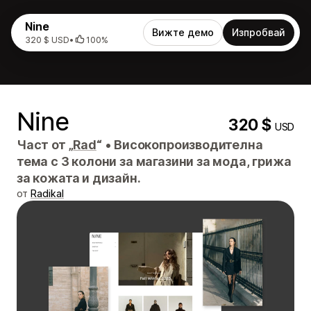
Nine
Вижте демо
Изпробвай
320 $ USD
•
100%
Nine
320 $
USD
Част от „
Rad
“
•
Високопроизводителна
тема с 3 колони за магазини за мода, грижа
за кожата и дизайн.
от
Radikal