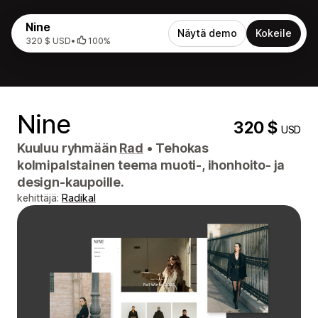
Nine
Näytä demo
Kokeile
320 $ USD
•
100%
Nine
320 $
USD
Kuuluu ryhmään
Rad
•
Tehokas
kolmipalstainen teema muoti-, ihonhoito- ja
design-kaupoille.
kehittäjä:
Radikal