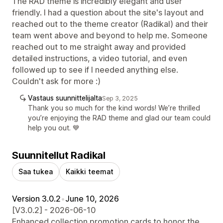
The RAD theme is incredibly elegant and user
friendly. I had a question about the site's layout and
reached out to the theme creator (Radikal) and their
team went above and beyond to help me. Someone
reached out to me straight away and provided
detailed instructions, a video tutorial, and even
followed up to see if I needed anything else.
Couldn't ask for more :)
Vastaus suunnittelijalta
Sep 3, 2025
Thank you so much for the kind words! We’re thrilled
you’re enjoying the RAD theme and glad our team could
help you out. 💙
Suunnitellut Radikal
Saa tukea
Kaikki teemat
Version 3.0.2
•
June 10, 2026
[V3.0.2] - 2026-06-10
Enhanced collection promotion cards to honor the