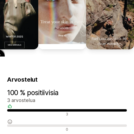
Arvostelut
100 % positiivisia
3 arvostelua
Positiiviset arvostelut
3
Neutraalit arvostelut
0