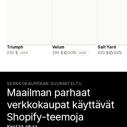
Triumph
Velum
Salt Yard
420 $
94%
250 $
290 $
93%
UUSI
UUSI
VERKKOKAUPPAAN SUUNNITELTU
Maailman parhaat
verkko­kaupat käyttävät
Shopify-teemoja
Kestää aikaa