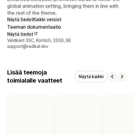
global animation setting, bringing them in line with
the rest of the theme.
Näytä tiedot
Kaikki versiot
Teeman dokumentaatio
Näytä tiedot
Suunnittelijan yhteystiedot
Veldkant 35C, Kontich, 2550, BE
support@radikal.dev
Lisää teemoja
Näytä kaikki
toimialalle vaatteet