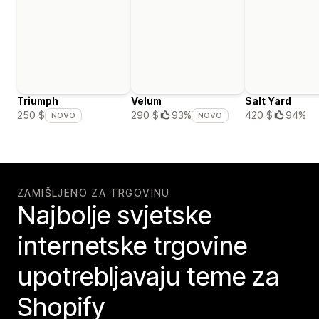
Triumph
Velum
Salt Yard
420 $
94%
250 $
290 $
93%
NOVO
NOVO
ZAMIŠLJENO ZA TRGOVINU
Najbolje svjetske
internetske trgovine
upotrebljavaju teme za
Shopify