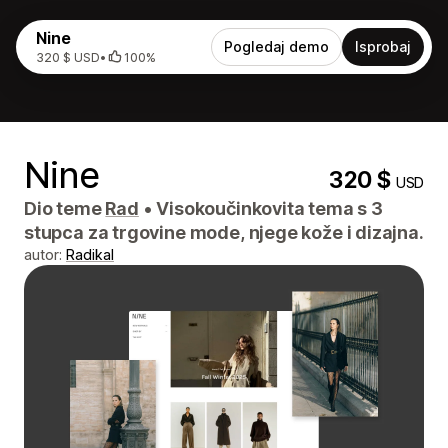
Nine
Pogledaj demo
Isprobaj
320 $ USD
•
100%
Nine
320 $
USD
Dio teme
Rad
•
Visokoučinkovita tema s 3
stupca za trgovine mode, njege kože i dizajna.
autor:
Radikal