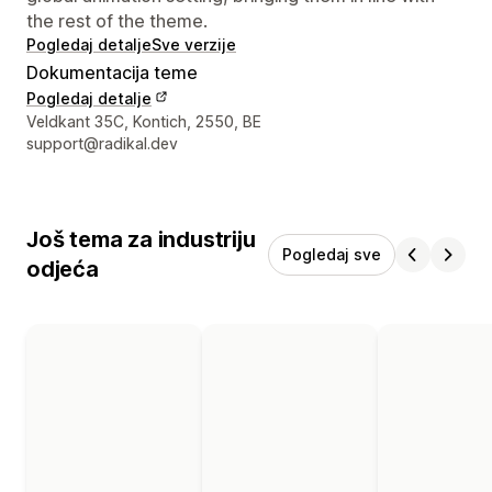
the rest of the theme.
Pogledaj detalje
Sve verzije
Dokumentacija teme
Pogledaj detalje
Podaci za kontakt dizajnera
Veldkant 35C, Kontich, 2550, BE
support@radikal.dev
Još tema za industriju
Pogledaj sve
odjeća