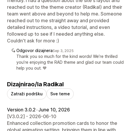
friendly. I had a question about the site's layout and
reached out to the theme creator (Radikal) and their
team went above and beyond to help me. Someone
reached out to me straight away and provided
detailed instructions, a video tutorial, and even
followed up to see if I needed anything else.
Couldn't ask for more :)
Odgovor dizajnera
Sep 3, 2025
Thank you so much for the kind words! We’re thrilled
you’re enjoying the RAD theme and glad our team could
help you out. 💙
Dizajnirao/la Radikal
Zatraži podršku
Sve teme
Version 3.0.2
•
June 10, 2026
[V3.0.2] - 2026-06-10
Enhanced collection promotion cards to honor the
global animation setting, bringing them in line with