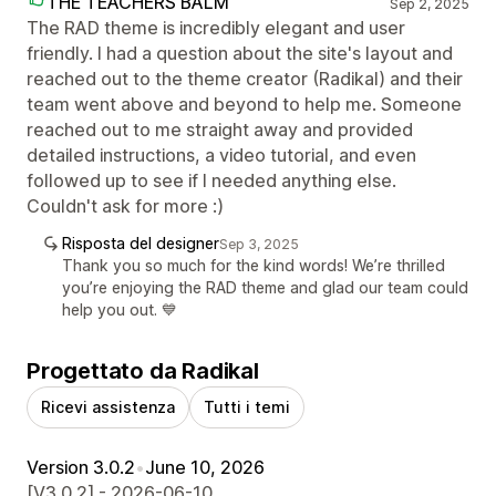
THE TEACHERS BALM
Sep 2, 2025
The RAD theme is incredibly elegant and user
friendly. I had a question about the site's layout and
reached out to the theme creator (Radikal) and their
team went above and beyond to help me. Someone
reached out to me straight away and provided
detailed instructions, a video tutorial, and even
followed up to see if I needed anything else.
Couldn't ask for more :)
Risposta del designer
Sep 3, 2025
Thank you so much for the kind words! We’re thrilled
you’re enjoying the RAD theme and glad our team could
help you out. 💙
Progettato da Radikal
Ricevi assistenza
Tutti i temi
Version 3.0.2
•
June 10, 2026
[V3.0.2] - 2026-06-10