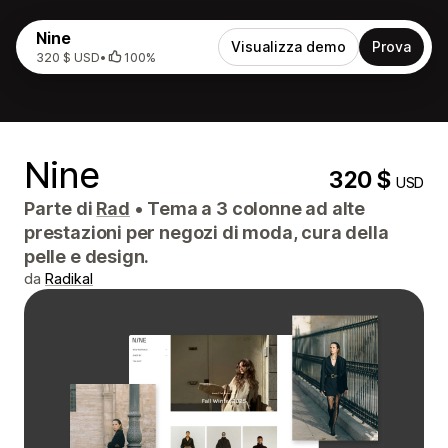
Nine
Visualizza demo
Prova
320 $ USD
•
100%
Nine
320 $
USD
Parte di
Rad
•
Tema a 3 colonne ad alte
prestazioni per negozi di moda, cura della
pelle e design.
da
Radikal