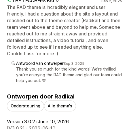
THE TEACHERS BALM
Sep 2, 2025
The RAD theme is incredibly elegant and user
friendly. I had a question about the site's layout and
reached out to the theme creator (Radikal) and their
team went above and beyond to help me. Someone
reached out to me straight away and provided
detailed instructions, a video tutorial, and even
followed up to see if I needed anything else.
Couldn't ask for more :)
Antwoord van ontwerper
Sep 3, 2025
Thank you so much for the kind words! We’re thrilled
you’re enjoying the RAD theme and glad our team could
help you out. 💙
Ontworpen door Radikal
Ondersteuning
Alle thema's
Version 3.0.2
•
June 10, 2026
[V3.0.2] - 2026-06-10