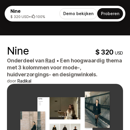
Nine
Demo bekijken
Proberen
$ 320 USD
•
100%
Nine
$ 320
USD
Onderdeel van
Rad
•
Een hoogwaardig thema
met 3 kolommen voor mode-,
huidverzorgings- en designwinkels.
door
Radikal