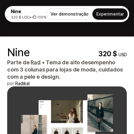
Nine
Ver demonstração
Experimentar
320 $ USD
•
100%
Nine
320 $
USD
Parte de
Rad
•
Tema de alto desempenho
com 3 colunas para lojas de moda, cuidados
com a pele e design.
por
Radikal