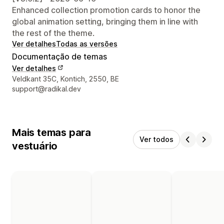
Enhanced collection promotion cards to honor the
global animation setting, bringing them in line with
the rest of the theme.
Ver detalhes
Todas as versões
Documentação de temas
Ver detalhes
Detalhes de contacto do designer
Veldkant 35C, Kontich, 2550, BE
support@radikal.dev
Mais temas para
Ver todos
vestuário