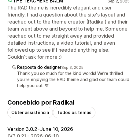
THE TEACHERS BALM
Sep 2, 2025
The RAD theme is incredibly elegant and user
friendly. I had a question about the site's layout and
reached out to the theme creator (Radikal) and their
team went above and beyond to help me. Someone
reached out to me straight away and provided
detailed instructions, a video tutorial, and even
followed up to see if I needed anything else.
Couldn't ask for more :)
Resposta do designer
Sep 3, 2025
Thank you so much for the kind words! We’re thrilled
you’re enjoying the RAD theme and glad our team could
help you out. 💙
Concebido por Radikal
Obter assistência
Todos os temas
Version 3.0.2
•
June 10, 2026
[V3.0.2] - 2026-06-10