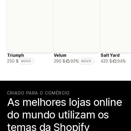
Triumph
Velum
Salt Yard
420 $
94%
250 $
290 $
93%
NOVO
NOVO
CRIADO PARA O COMÉRCIO
As melhores lojas online
do mundo utilizam os
temas da Shopify