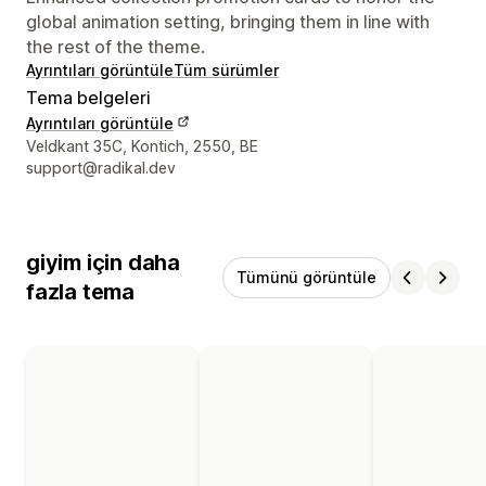
global animation setting, bringing them in line with
the rest of the theme.
Ayrıntıları görüntüle
Tüm sürümler
Tema belgeleri
Ayrıntıları görüntüle
Tasarımcı iletişim bilgileri
Veldkant 35C, Kontich, 2550, BE
support@radikal.dev
giyim için daha
Tümünü görüntüle
fazla tema