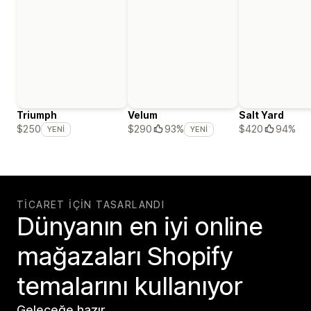
Triumph
Velum
Salt Yard
$420
94%
$250
$290
93%
YENI
YENI
TICARET IÇIN TASARLANDI
Dünyanın en iyi online
mağazaları Shopify
temalarını kullanıyor
Geleceğe hazır