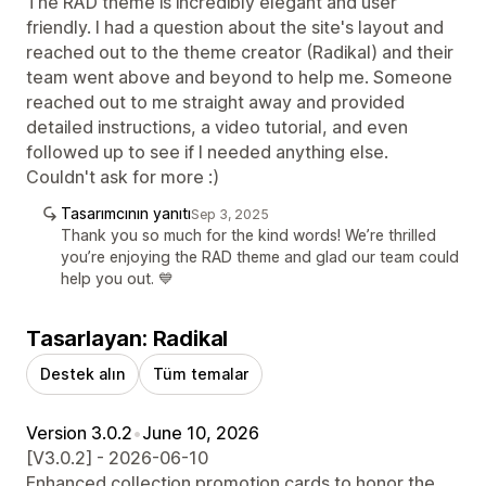
The RAD theme is incredibly elegant and user
friendly. I had a question about the site's layout and
reached out to the theme creator (Radikal) and their
team went above and beyond to help me. Someone
reached out to me straight away and provided
detailed instructions, a video tutorial, and even
followed up to see if I needed anything else.
Couldn't ask for more :)
Tasarımcının yanıtı
Sep 3, 2025
Thank you so much for the kind words! We’re thrilled
you’re enjoying the RAD theme and glad our team could
help you out. 💙
Tasarlayan: Radikal
Destek alın
Tüm temalar
Version 3.0.2
•
June 10, 2026
[V3.0.2] - 2026-06-10
Enhanced collection promotion cards to honor the