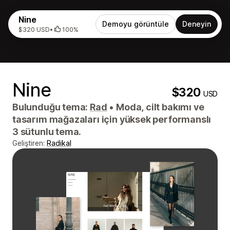
Nine
Demoyu görüntüle
Deneyin
$320 USD
•
100%
Nine
$320
USD
Bulunduğu tema:
Rad
•
Moda, cilt bakımı ve
tasarım mağazaları için yüksek performanslı
3 sütunlu tema.
Geliştiren:
Radikal