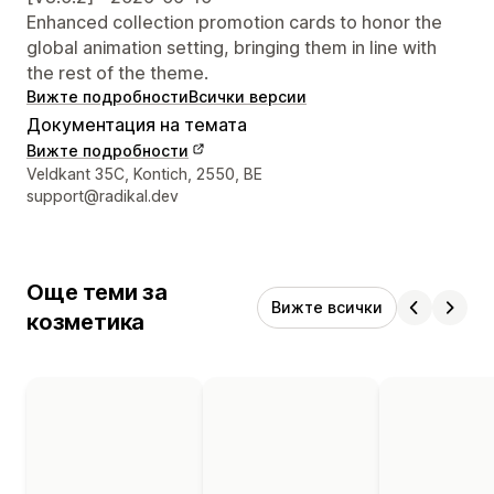
Enhanced collection promotion cards to honor the
global animation setting, bringing them in line with
the rest of the theme.
Вижте подробности
Всички версии
Документация на темата
Вижте подробности
Данни за връзка с дизайнера
Veldkant 35C, Kontich, 2550, BE
support@radikal.dev
Още теми за
Вижте всички
козметика