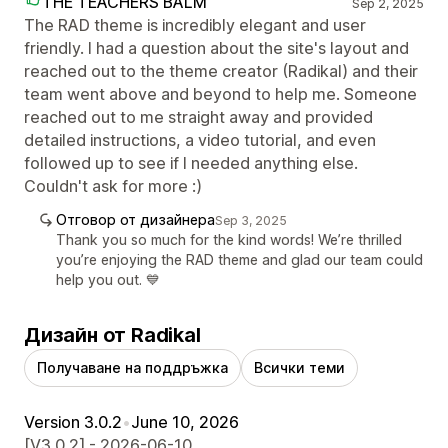
THE TEACHERS BALM
Sep 2, 2025
The RAD theme is incredibly elegant and user
friendly. I had a question about the site's layout and
reached out to the theme creator (Radikal) and their
team went above and beyond to help me. Someone
reached out to me straight away and provided
detailed instructions, a video tutorial, and even
followed up to see if I needed anything else.
Couldn't ask for more :)
Отговор от дизайнера
Sep 3, 2025
Thank you so much for the kind words! We’re thrilled
you’re enjoying the RAD theme and glad our team could
help you out. 💙
Дизайн от Radikal
Получаване на поддръжка
Всички теми
Version 3.0.2
•
June 10, 2026
[V3.0.2] - 2026-06-10